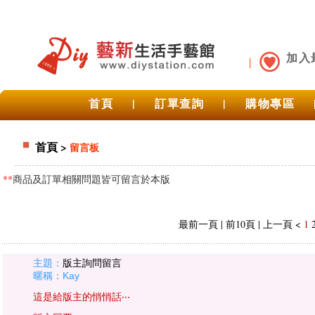
加入
首頁
|
訂單查詢
|
購物專區
首頁
>
留言板
**
商品及訂單相關問題皆可留言於本版
最前一頁 | 前10頁 | 上一頁 <
1
主題：
版主詢問留言
暱稱：Kay
這是給版主的悄悄話‧‧‧