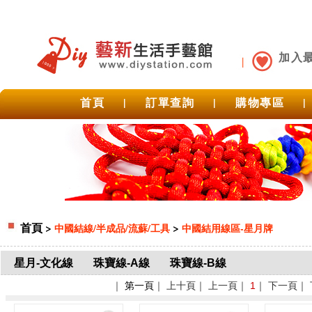
加入
首頁
|
訂單查詢
|
購物專區
|
首頁
>
>
中國結線/半成品/流蘇/工具
中國結用線區-星月牌
星月-文化線
珠寶線-A線
珠寶線-B線
｜
第一頁
｜ 上十頁｜ 上一頁｜
1
｜ 下一頁｜