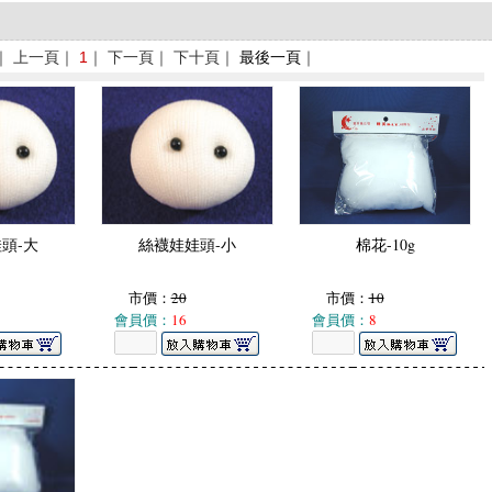
｜ 上一頁｜
1
｜ 下一頁｜ 下十頁｜
最後一頁
｜
頭-大
絲襪娃娃頭-小
棉花-10g
市價：
20
市價：
10
會員價：
16
會員價：
8