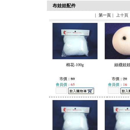
布娃娃配件
｜
第一頁
｜ 上十頁
棉花-100g
絲襪娃娃
市價：
80
市價：
20
會員價：
65
會員價：
16