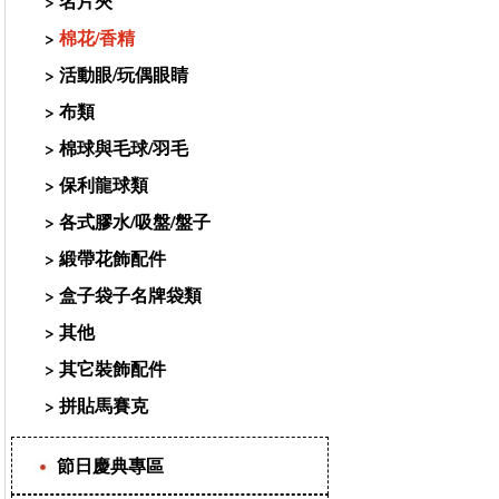
>
名片夾
>
棉花/香精
>
活動眼/玩偶眼睛
>
布類
>
棉球與毛球/羽毛
>
保利龍球類
>
各式膠水/吸盤/盤子
>
緞帶花飾配件
>
盒子袋子名牌袋類
>
其他
>
其它裝飾配件
>
拼貼馬賽克
節日慶典專區