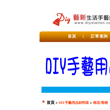
首頁
|
訂單查詢
首頁
>
>
DIY手藝用品材料區
棉花/香精