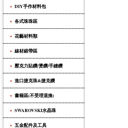
DIY手作材料包
各式珠珠區
花藝材料類
線材緞帶區
壓克力貼鑽/燙鑽/手縫鑽
進口捷克珠&捷克鑽
書籍區(不受理退換)
SWAROVSKI水晶珠
五金配件及工具