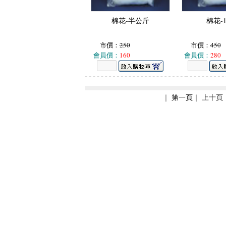
棉花-半公斤
棉花-
市價：
250
市價：
450
會員價：
160
會員價：
280
｜
第一頁
｜ 上十頁