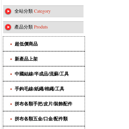
全站分類
Category
產品分類
Produts
超低價商品
新產品上架
中國結線/半成品/流蘇/工具
手鉤毛線/紙繩/棉繩/工具
拼布各類手把/皮片/裝飾配件
拼布各類五金/口金/配件類