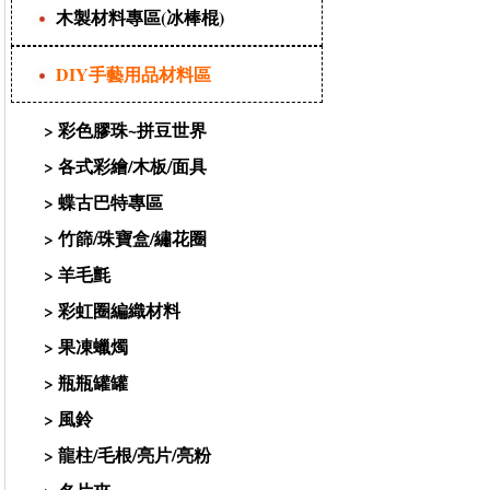
木製材料專區(冰棒棍)
DIY手藝用品材料區
>
彩色膠珠~拼豆世界
>
各式彩繪/木板/面具
>
蝶古巴特專區
>
竹篩/珠寶盒/繡花圈
>
羊毛氈
>
彩虹圈編織材料
>
果凍蠟燭
>
瓶瓶罐罐
>
風鈴
>
龍柱/毛根/亮片/亮粉