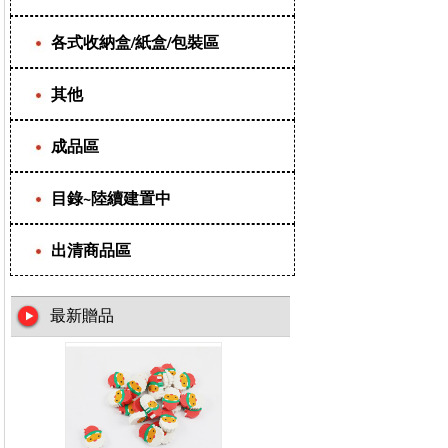
各式收納盒/紙盒/包裝區
其他
成品區
目錄~陸續建置中
出清商品區
最新贈品