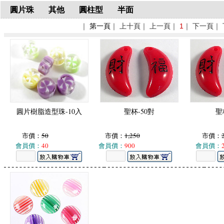
圓片珠
其他
圓柱型
半面
｜
第一頁
｜ 上十頁｜ 上一頁｜
1
｜ 下一頁｜
圓片樹脂造型珠-10入
聖杯-50對
聖
市價：
50
市價：
1,250
市價：
會員價：
40
會員價：
900
會員價：