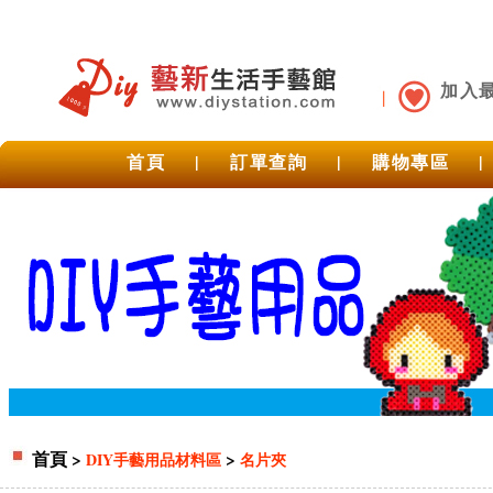
加入
首頁
|
訂單查詢
|
購物專區
|
首頁
>
>
DIY手藝用品材料區
名片夾