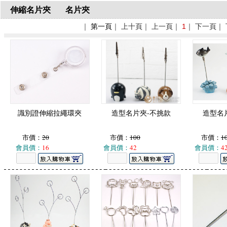
伸縮名片夾
名片夾
｜
第一頁
｜ 上十頁｜ 上一頁｜
1
｜ 下一頁｜
識別證伸縮拉繩環夾
造型名片夾-不挑款
造型名
市價：
20
市價：
100
市價：
1
會員價：
16
會員價：
42
會員價：
4