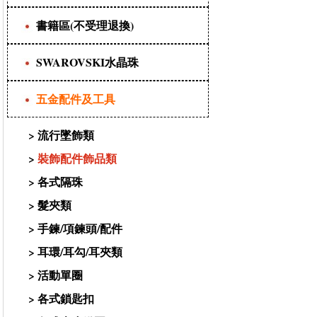
書籍區(不受理退換)
SWAROVSKI水晶珠
五金配件及工具
>
流行墜飾類
>
裝飾配件飾品類
>
各式隔珠
>
髮夾類
>
手鍊/項鍊頭/配件
>
耳環/耳勾/耳夾類
>
活動單圈
>
各式鎖匙扣