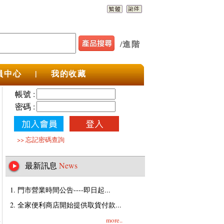
/
進階
員中心
|
我的收藏
帳號 :
密碼 :
>>
忘記密碼查詢
最新訊息
News
1. 門市營業時間公告----即日起...
2. 全家便利商店開始提供取貨付款...
more..