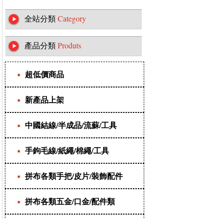
全站分類
Category
產品分類
Produts
超低價商品
新產品上架
中國結線/半成品/流蘇/工具
手鉤毛線/紙繩/棉繩/工具
拼布各類手把/皮片/裝飾配件
拼布各類五金/口金/配件類