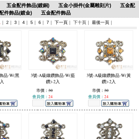
五金配件飾品(鍍銅)
五金小掛件(金屬雕刻片)
五金配
配件飾品(鍍金)
五金配件飾品
1
｜
2
｜
3
｜
4
｜
5
｜
6
｜
7
｜
下一頁
｜ 下十頁｜
最後一頁
｜
飾品-W(黑
3號-A級鑲鑽飾品-W(藍
3號-A級鑲鑽飾品-W(黃
2入
鑽)-2入
鑽)-2入
市價：
30
市價：
30
會員價：
24
會員價：
24