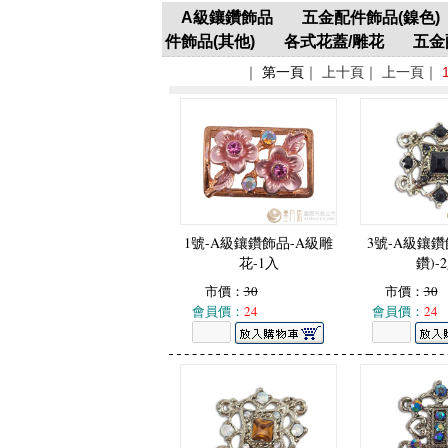
A級鑲鑽飾品
五金配件飾品(鎳色)
件飾品(其他)
各式花蓋/雕花
五金
｜
第一頁
｜ 上十頁｜ 上一頁｜
1號-A級鑲鑽飾品-A級雕
3號-A級鑲鑽
花-1入
鑽)-
市價：
30
市價：
30
會員價：
24
會員價：
24