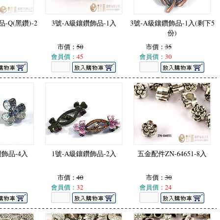
-Q(黑鑽)-2
3號-A級鑲鑽飾品-1入
3號-A級鑲鑽飾品-1入(剩下5
份)
市價：
50
市價：
35
會員價：
45
會員價：
30
鑽飾品-4入
1號-A級鑲鑽飾品-2入
五金配件ZN-64651-8入
市價：
40
市價：
30
會員價：
32
會員價：
24