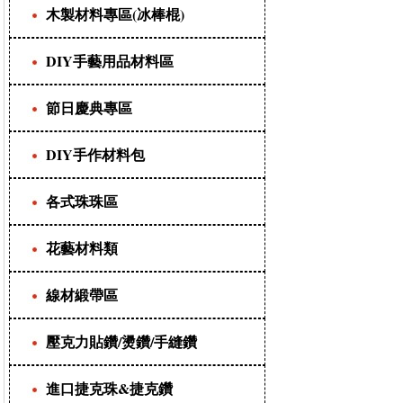
木製材料專區(冰棒棍)
DIY手藝用品材料區
節日慶典專區
DIY手作材料包
各式珠珠區
花藝材料類
線材緞帶區
壓克力貼鑽/燙鑽/手縫鑽
進口捷克珠&捷克鑽