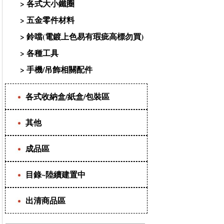
>
各式大小鐵圈
>
五金零件材料
>
鈴噹(電鍍上色易有瑕疵高標勿買)
>
各種工具
>
手機/吊飾相關配件
各式收納盒/紙盒/包裝區
其他
成品區
目錄~陸續建置中
出清商品區