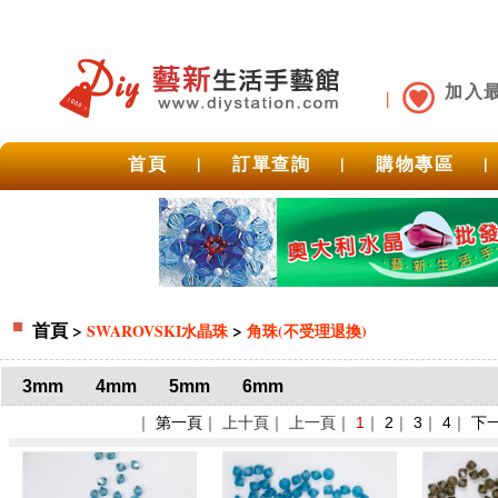
加入
首頁
|
訂單查詢
|
購物專區
|
首頁
>
>
SWAROVSKI水晶珠
角珠(不受理退換)
3mm
4mm
5mm
6mm
｜
第一頁
｜ 上十頁｜ 上一頁｜
1
｜
2
｜
3
｜
4
｜
下