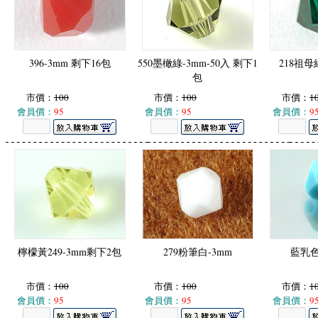
396-3mm 剩下16包
550墨橄綠-3mm-50入 剩下1
218祖母
包
市價：
100
市價：
100
市價：
1
會員價：
95
會員價：
95
會員價：
9
檸檬黃249-3mm剩下2包
279粉筆白-3mm
藍乳色
市價：
100
市價：
100
市價：
1
會員價：
95
會員價：
95
會員價：
9