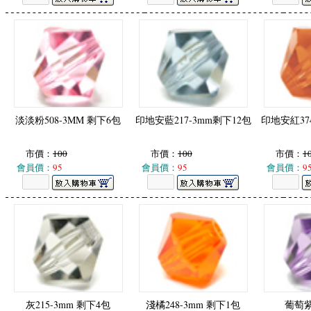
淡淡粉508-3MM 剩下6包
印地安藍217-3mm剩下12包
印地安紅374
市價：
100
市價：
100
市價：
1
會員價：
95
會員價：
95
會員價：
9
灰215-3mm 剩下4包
淺橘248-3mm 剩下1包
葡萄紫