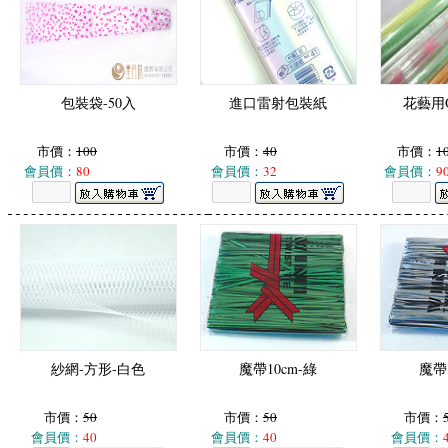
包裝袋-50入
進口雷射包裝紙
花藝用
市價：
100
市價：
40
市價：
1
會員價：
80
會員價：
32
會員價：
9
紗網-方形-白色
魔帶10cm-綠
魔帶
市價：
50
市價：
50
市價：
會員價：
40
會員價：
40
會員價：