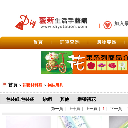
加入
首頁
|
訂單查詢
|
購物專區
|
首頁
>
>
花藝材料類
包裝用具
包裝紙.包裝袋
紗網
其他
緞帶禮花
｜
第一頁
｜ 上十頁｜ 上一頁｜
1
｜ 下一頁｜