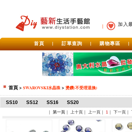
加入
首頁
|
訂單查詢
|
購物專區
|
首頁
>
>
SWAROVSKI水晶珠
燙鑽(不受理退換)
SS10
SS12
SS16
SS20
｜
第一頁
｜ 上十頁｜ 上一頁｜
1
｜ 下一頁｜